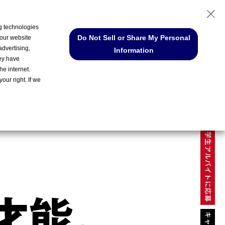
ng technologies
Do Not Sell or Share My Personal
 our website
MY PAGE
advertising,
Information
hey have
he internet.
our right. If we
ENTRY
学生アルバイトに応募