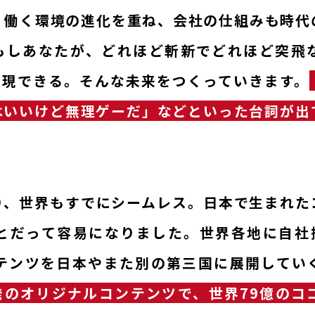
、働く環境の進化を重ね、会社の仕組みも時代
RECRUITI
もしあなたが、どれほど斬新でどれほど突飛
ば実現できる。そんな未来をつくっていきます。
EO MESSAGE
ROOKIE R
はいいけど無理ゲーだ」などといった台詞が出
JOB INFO.
CAREER 
り、世界もすでにシームレス。日本で生まれた
とだって容易になりました。世界各地に自社拠点
募集要項
テンツを日本やまた別の第三国に展開してい
た発のオリジナルコンテンツで、世界79億の
躍