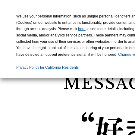
KADO
We use your personal information, such as unique personal identifiers an
(Cookies) on our website to enhance its functionality, provide content and
through access analysis. Please click
to see more details, including 
here
social media, and/or analytics service partners. These partners may comb
collected from your use of their services or other websites in order to a
You have the right to opt out of the sale or sharing of your personal infor
have detected an opt-out preference signal, it will be honored.
Change yo
RECRUITIN
Privacy Policy for California Residents
MESSA