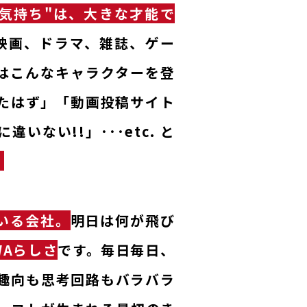
気持ち"は、大きな才能で
映画、ドラマ、雑誌、ゲー
はこんなキャラクターを登
たはず」「動画投稿サイト
ない!!」･･･etc. と
。
いる会社。
明日は何が飛び
WAらしさ
です。毎日毎日、
趣向も思考回路もバラバラ