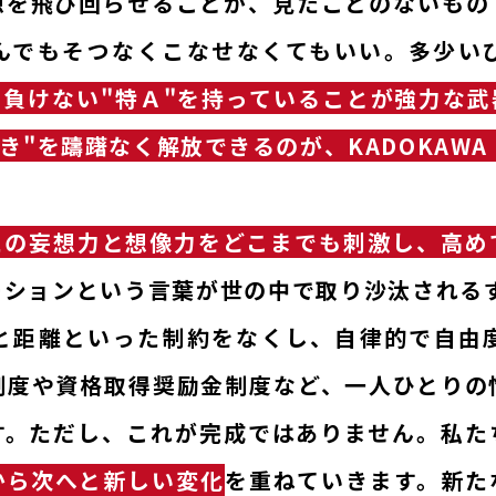
想を飛び回らせることが、見たことのないもの
んでもそつなくこなせなくてもいい。多少い
も負けない"特Ａ"を持っていることが強力な武
き"を躊躇なく解放できるのが、KADOKAWA
たの妄想力と想像力をどこまでも刺激し、高め
ーションという言葉が世の中で取り沙汰されるず
と距離といった制約をなくし、自律的で自由
制度や資格取得奨励金制度など、一人ひとりの
す。ただし、これが完成ではありません。私た
から次へと新しい変化
を重ねていきます。新た