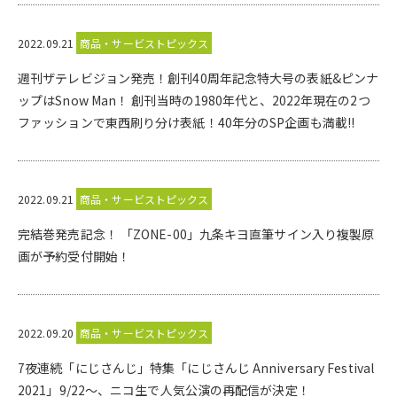
2022.09.21
商品・サービストピックス
週刊ザテレビジョン発売！創刊40周年記念特大号の表紙&ピンナ
ップはSnow Man！ 創刊当時の1980年代と、2022年現在の2つ
ファッションで東西刷り分け表紙！40年分のSP企画も満載!!
2022.09.21
商品・サービストピックス
完結巻発売記念！ 「ZONE-00」九条キヨ直筆サイン入り複製原
画が予約受付開始！
2022.09.20
商品・サービストピックス
7夜連続「にじさんじ」特集「にじさんじ Anniversary Festival
2021」9/22～、ニコ生で人気公演の再配信が決定！