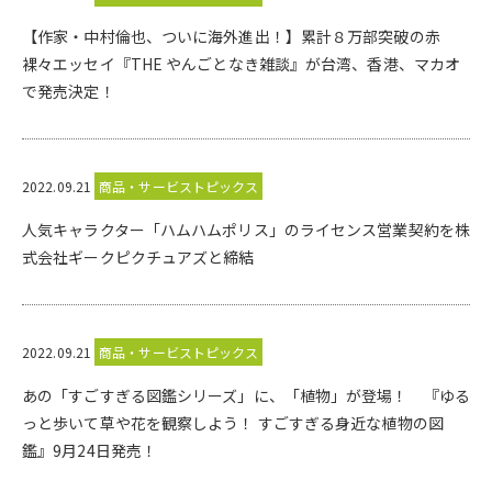
【作家・中村倫也、ついに海外進出！】累計８万部突破の赤
裸々エッセイ『THE やんごとなき雑談』が台湾、香港、マカオ
で発売決定！
2022.09.21
商品・サービストピックス
人気キャラクター「ハムハムポリス」のライセンス営業契約を株
式会社ギークピクチュアズと締結
2022.09.21
商品・サービストピックス
あの「すごすぎる図鑑シリーズ」に、「植物」が登場！ 『ゆる
っと歩いて草や花を観察しよう！ すごすぎる身近な植物の図
鑑』9月24日発売！