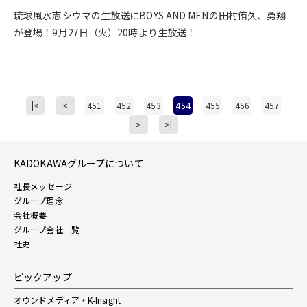
琉球風水志シウマの生放送にBOYS AND MENの田村侑久、勇翔
が登場！9月27日（火）20時より生放送！
|<
<
451
452
453
454
455
456
457
>
>|
KADOKAWAグループについて
社長メッセージ
グループ理念
会社概要
グループ会社一覧
社史
ピックアップ
オウンドメディア・K-Insight