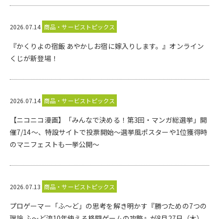
2026.07.14
商品・サービストピックス
『かくりよの宿飯 あやかしお宿に嫁入りします。』オンライン
くじが新登場！
2026.07.14
商品・サービストピックス
【ニコニコ漫画】「みんなで決める！第3回・マンガ総選挙」開
催7/14～、特設サイトで投票開始～選挙風ポスターや1位獲得時
のマニフェストも一挙公開～
2026.07.13
商品・サービストピックス
プロゲーマー「ふ～ど」の思考を解き明かす『勝つための7つの
理論 ふ～ど流10年使える格闘ゲームの攻略』が8月27日（木）