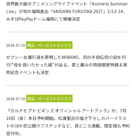
世界最大級のアニメソングライブイベント「Animelo Summer
Live」が初の福岡進出「ANISAMA FUKUOKA 2027」3/13-14、
みずほPayPayドーム福岡にて開催決定
2026.07.10
商品・サービストピックス
セクシー女優引退を表明したMINAMO、初の半自伝的小説を刊
行!“母を救いたかった娘”が辿る、愛と痛みの物語――限定特典＆発
売記念イベントも決定
2026.07.10
商品・サービストピックス
『カルドセプト ビギンズ オフィシャル アートブック』が、7月
10日（金）本日予約開始。松浦聖氏の描き下ろしカバーイラス
トのほか初公開ラフスケッチなど、見どころ満載。限定版も予約
受付中。